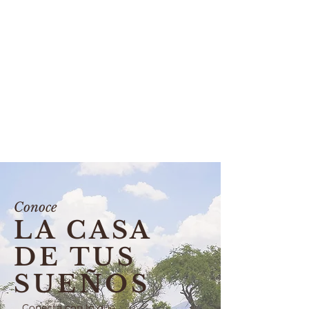
442 468 0703
Conoce
LA CASA
DE TUS
SUEÑOS
Conecta con lo que